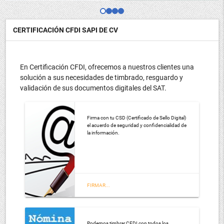
CERTIFICACIÓN CFDI SAPI DE CV
¿Eres Desarrollador?
¡Tenemos las mejores herramientas para tus soluciones!
En Certificación CFDI, ofrecemos a nuestros clientes una
solución a sus necesidades de timbrado, resguardo y
validación de sus documentos digitales del SAT.
Firma con tu CSD (Certificado de Sello Digital)
el acuerdo de seguridad y confidencialidad de
la información.
¡Estamos listos para timbrar tus CFDI!
Contrata uno de nuestros servicios.
FIRMAR...
Podemos timbrar CFDI con todos los